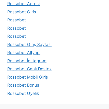
Rossobet Adresi
Rossobet Giriş
Rossobet
Rossobet
Rossobet
Rossobet Giriş Sayfası
Rossobet Altyapı
Rossobet İnstagram
Rossobet Canlı Destek
Rossobet Mobil Giriş
Rossobet Bonus
Rossobet Üyelik