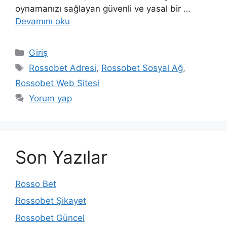
oynamanızı sağlayan güvenli ve yasal bir …
Devamını oku
Kategoriler
Giriş
Etiketler
Rossobet Adresi
,
Rossobet Sosyal Ağ
,
Rossobet Web Sitesi
Yorum yap
Son Yazılar
Rosso Bet
Rossobet Şikayet
Rossobet Güncel