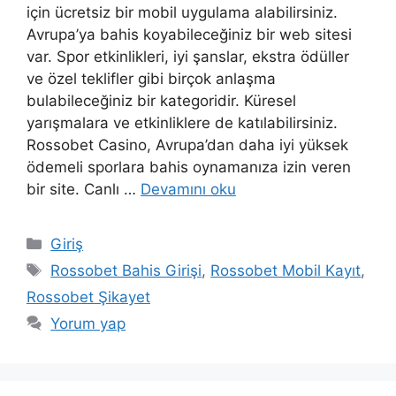
için ücretsiz bir mobil uygulama alabilirsiniz.
Avrupa’ya bahis koyabileceğiniz bir web sitesi
var. Spor etkinlikleri, iyi şanslar, ekstra ödüller
ve özel teklifler gibi birçok anlaşma
bulabileceğiniz bir kategoridir. Küresel
yarışmalara ve etkinliklere de katılabilirsiniz.
Rossobet Casino, Avrupa’dan daha iyi yüksek
ödemeli sporlara bahis oynamanıza izin veren
bir site. Canlı …
Devamını oku
Kategoriler
Giriş
Etiketler
Rossobet Bahis Girişi
,
Rossobet Mobil Kayıt
,
Rossobet Şikayet
Yorum yap