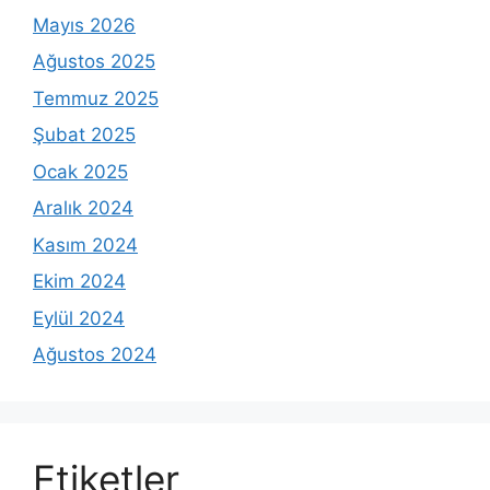
Mayıs 2026
Ağustos 2025
Temmuz 2025
Şubat 2025
Ocak 2025
Aralık 2024
Kasım 2024
Ekim 2024
Eylül 2024
Ağustos 2024
Etiketler