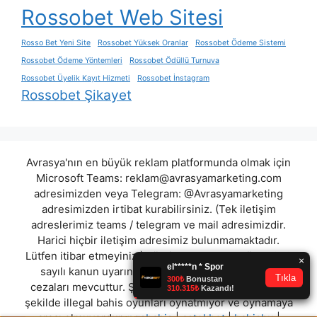
Rossobet Web Sitesi
Rosso Bet Yeni Site
Rossobet Yüksek Oranlar
Rossobet Ödeme Sistemi
Rossobet Ödeme Yöntemleri
Rossobet Ödüllü Turnuva
Rossobet Üyelik Kayıt Hizmeti
Rossobet İnstagram
Rossobet Şikayet
Avrasya'nın en büyük reklam platformunda olmak için
Microsoft Teams:
reklam@avrasyamarketing.com
adresimizden veya Telegram: @Avrasyamarketing
adresimizden irtibat kurabilirsiniz. (Tek iletişim
adreslerimiz teams / telegram ve mail adresimizdir.
Harici hiçbir iletişim adresimiz bulunmamaktadır.
Lütfen itibar etmeyiniz.) Türkiye yasalarına göre 7258
sayılı kanun uyarınca yasa dışı bahis oynamanın
cezaları mevcuttur. Şu an bulunduğunuz site hiç bir
şekilde illegal bahis oyunları oynatmıyor ve oynamaya