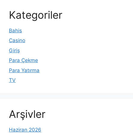
Kategoriler
Bahis
Casino
Giriş
Para Çekme
Para Yatırma
TV
Arşivler
Haziran 2026