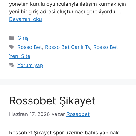
yönetim kurulu oyuncularıyla iletişim kurmak için
yeni bir giriş adresi oluşturması gerekiyordu. …
Devamını oku
Kategoriler
Giriş
Etiketler
Rosso Bet
,
Rosso Bet Canlı Tv
,
Rosso Bet
Yeni Site
Yorum yap
Rossobet Şikayet
Haziran 17, 2026
yazar
Rossobet
Rossobet Şikayet spor üzerine bahis yapmak