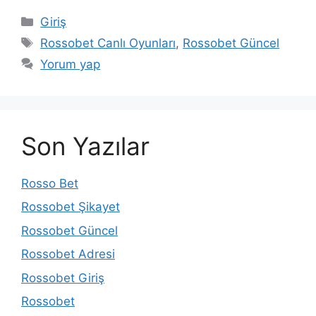
Kategoriler
Giriş
Etiketler
Rossobet Canlı Oyunları
,
Rossobet Güncel
Yorum yap
Son Yazılar
Rosso Bet
Rossobet Şikayet
Rossobet Güncel
Rossobet Adresi
Rossobet Giriş
Rossobet