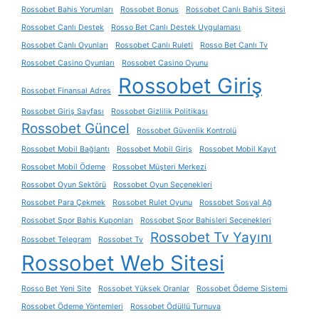
Rossobet Bahis Yorumları
Rossobet Bonus
Rossobet Canlı Bahis Sitesi
Rossobet Canlı Destek
Rosso Bet Canlı Destek Uygulaması
Rossobet Canlı Oyunları
Rossobet Canlı Ruleti
Rosso Bet Canlı Tv
Rossobet Casino Oyunları
Rossobet Casino Oyunu
Rossobet Giriş
Rossobet Finansal Adres
Rossobet Giriş Sayfası
Rossobet Gizlilik Politikası
Rossobet Güncel
Rossobet Güvenlik Kontrolü
Rossobet Mobil Bağlantı
Rossobet Mobil Giriş
Rossobet Mobil Kayıt
Rossobet Mobil Ödeme
Rossobet Müşteri Merkezi
Rossobet Oyun Sektörü
Rossobet Oyun Seçenekleri
Rossobet Para Çekmek
Rossobet Rulet Oyunu
Rossobet Sosyal Ağ
Rossobet Spor Bahis Kuponları
Rossobet Spor Bahisleri Seçenekleri
Rossobet Tv Yayını
Rossobet Telegram
Rossobet Tv
Rossobet Web Sitesi
Rosso Bet Yeni Site
Rossobet Yüksek Oranlar
Rossobet Ödeme Sistemi
Rossobet Ödeme Yöntemleri
Rossobet Ödüllü Turnuva