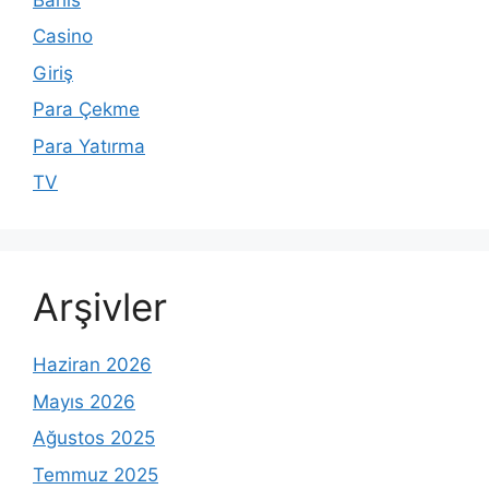
Casino
Giriş
Para Çekme
Para Yatırma
TV
Arşivler
Haziran 2026
Mayıs 2026
Ağustos 2025
Temmuz 2025