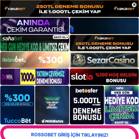
×
ROSSOBET GİRİŞ İÇİN TIKLAYINIZ!