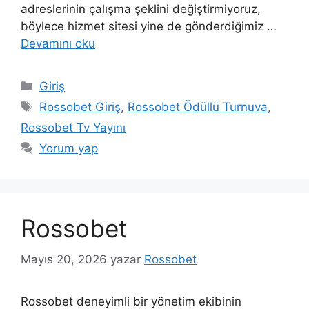
adreslerinin çalışma şeklini değiştirmiyoruz,
böylece hizmet sitesi yine de gönderdiğimiz …
Devamını oku
Kategoriler
Giriş
Etiketler
Rossobet Giriş
,
Rossobet Ödüllü Turnuva
,
Rossobet Tv Yayını
Yorum yap
Rossobet
Mayıs 20, 2026
yazar
Rossobet
Rossobet deneyimli bir yönetim ekibinin