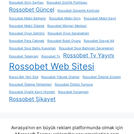
Rossobet Giriş Sayfası
Rossobet Gizlilik Politikası
Rossobet Güncel
Rossobet Güvenlik Kontrolü
Rossobet Mobil Bağlantı
Rossobet Mobil Giriş
Rossobet Mobil Kayıt
Rossobet Mobil Ödeme
Rossobet Müşteri Merkezi
Rossobet Oyun Sektörü
Rossobet Oyun Seçenekleri
Rossobet Para Çekmek
Rossobet Rulet Oyunu
Rossobet Sosyal Ağ
Rossobet Spor Bahis Kuponları
Rossobet Spor Bahisleri Seçenekleri
Rossobet Tv Yayını
Rossobet Telegram
Rossobet Tv
Rossobet Web Sitesi
Rosso Bet Yeni Site
Rossobet Yüksek Oranlar
Rossobet Ödeme Sistemi
Rossobet Ödeme Yöntemleri
Rossobet Ödüllü Turnuva
Rossobet Üyelik Kayıt Hizmeti
Rossobet İnstagram
Rossobet Şikayet
Avrasya'nın en büyük reklam platformunda olmak için