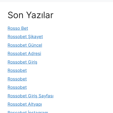
Son Yazılar
Rosso Bet
Rossobet Şikayet
Rossobet Güncel
Rossobet Adresi
Rossobet Giriş
Rossobet
Rossobet
Rossobet
Rossobet Giriş Sayfası
Rossobet Altyapı
Rossobet İnstagram