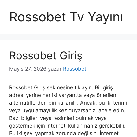
Rossobet Tv Yayını
Rossobet Giriş
Mayıs 27, 2026
yazar
Rossobet
Rossobet Giriş sekmesine tıklayın. Bir giriş
adresi yerine her iki varyantta veya önerilen
alternatiflerden biri kullanılır. Ancak, bu iki terimi
veya uygulamayı ilk kez duyarsanız, acele edin.
Bazı bilgileri veya resimleri bulmak veya
göstermek için interneti kullanmanız gerekebilir.
Bu iki şeyi yapmak zorunda değilsin. İnternet