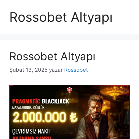
Rossobet Altyapı
Rossobet Altyapı
Şubat 13, 2025
yazar
Rossobet