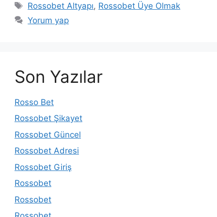
Etiketler
Rossobet Altyapı
,
Rossobet Üye Olmak
Yorum yap
Son Yazılar
Rosso Bet
Rossobet Şikayet
Rossobet Güncel
Rossobet Adresi
Rossobet Giriş
Rossobet
Rossobet
Rossobet