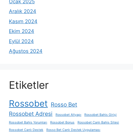
Ocak 2025
Aralık 2024
Kasım 2024
Ekim 2024
Eylül 2024
Ağustos 2024
Etiketler
Rossobet
Rosso Bet
Rossobet Adresi
Rossobet Altyapı
Rossobet Bahis Girişi
Rossobet Bahis Yorumları
Rossobet Bonus
Rossobet Canlı Bahis Sitesi
Rossobet Canlı Destek
Rosso Bet Canlı Destek Uygulaması