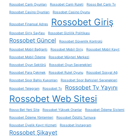
Rossobet Canlı Oyunları
Rossobet Canlı Ruleti
Rosso Bet Canlı Tv
Rossobet Casino Oyunları
Rossobet Casino Oyunu
Rossobet Giriş
Rossobet Finansal Adres
Rossobet Giriş Sayfası
Rossobet Gizlilik Politikası
Rossobet Güncel
Rossobet Güvenlik Kontrolü
Rossobet Mobil Bağlantı
Rossobet Mobil Giriş
Rossobet Mobil Kayıt
Rossobet Mobil Ödeme
Rossobet Müşteri Merkezi
Rossobet Oyun Sektörü
Rossobet Oyun Seçenekleri
Rossobet Para Çekmek
Rossobet Rulet Oyunu
Rossobet Sosyal Ağ
Rossobet Spor Bahis Kuponları
Rossobet Spor Bahisleri Seçenekleri
Rossobet Tv Yayını
Rossobet Telegram
Rossobet Tv
Rossobet Web Sitesi
Rosso Bet Yeni Site
Rossobet Yüksek Oranlar
Rossobet Ödeme Sistemi
Rossobet Ödeme Yöntemleri
Rossobet Ödüllü Turnuva
Rossobet Üyelik Kayıt Hizmeti
Rossobet İnstagram
Rossobet Şikayet