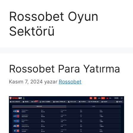
Rossobet Oyun
Sektörü
Rossobet Para Yatırma
Kasım 7, 2024
yazar
Rossobet