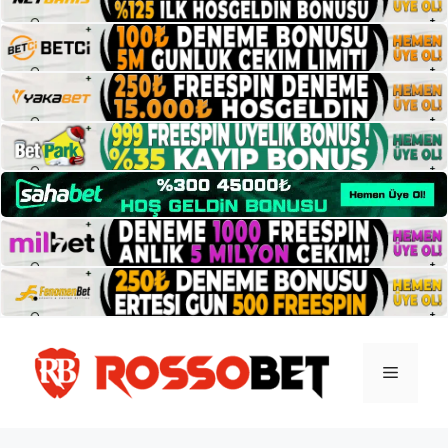
İçeriğe
atla
Menü