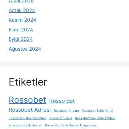
Ocak 2025
Aralık 2024
Kasım 2024
Ekim 2024
Eylül 2024
Ağustos 2024
Etiketler
Rossobet
Rosso Bet
Rossobet Adresi
Rossobet Altyapı
Rossobet Bahis Girişi
Rossobet Bahis Yorumları
Rossobet Bonus
Rossobet Canlı Bahis Sitesi
Rossobet Canlı Destek
Rosso Bet Canlı Destek Uygulaması