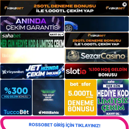
×
ROSSOBET GİRİŞ İÇİN TIKLAYINIZ!