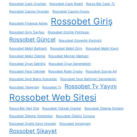
Rossobet Canlı Oyunları
Rossobet Canlı Ruleti
Rosso Bet Canlı Tv
Rossobet Casino Oyunları
Rossobet Casino Oyunu
Rossobet Giriş
Rossobet Finansal Adres
Rossobet Giriş Sayfası
Rossobet Gizlilik Politikası
Rossobet Güncel
Rossobet Güvenlik Kontrolü
Rossobet Mobil Bağlantı
Rossobet Mobil Giriş
Rossobet Mobil Kayıt
Rossobet Mobil Ödeme
Rossobet Müşteri Merkezi
Rossobet Oyun Sektörü
Rossobet Oyun Seçenekleri
Rossobet Para Çekmek
Rossobet Rulet Oyunu
Rossobet Sosyal Ağ
Rossobet Spor Bahis Kuponları
Rossobet Spor Bahisleri Seçenekleri
Rossobet Tv Yayını
Rossobet Telegram
Rossobet Tv
Rossobet Web Sitesi
Rosso Bet Yeni Site
Rossobet Yüksek Oranlar
Rossobet Ödeme Sistemi
Rossobet Ödeme Yöntemleri
Rossobet Ödüllü Turnuva
Rossobet Üyelik Kayıt Hizmeti
Rossobet İnstagram
Rossobet Şikayet