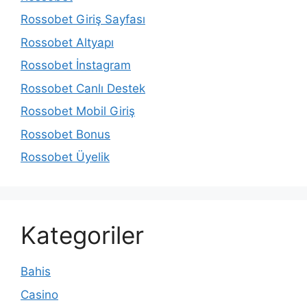
Rossobet Giriş Sayfası
Rossobet Altyapı
Rossobet İnstagram
Rossobet Canlı Destek
Rossobet Mobil Giriş
Rossobet Bonus
Rossobet Üyelik
Kategoriler
Bahis
Casino