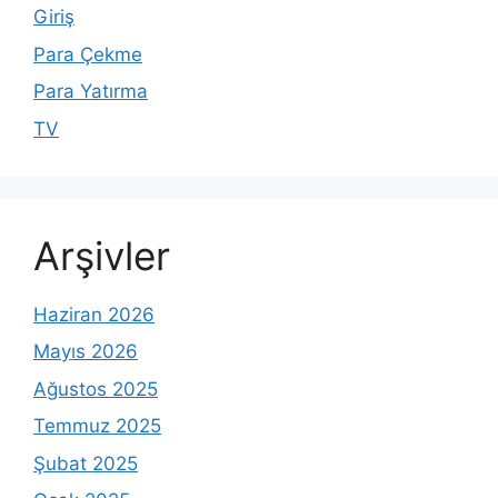
Giriş
Para Çekme
Para Yatırma
TV
Arşivler
Haziran 2026
Mayıs 2026
Ağustos 2025
Temmuz 2025
Şubat 2025