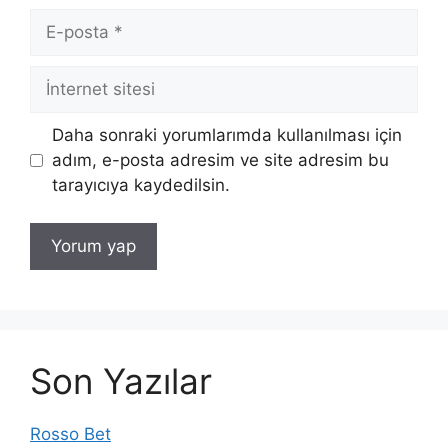
E-
posta
İnternet
sitesi
Daha sonraki yorumlarımda kullanılması için
adım, e-posta adresim ve site adresim bu
tarayıcıya kaydedilsin.
Son Yazılar
Rosso Bet