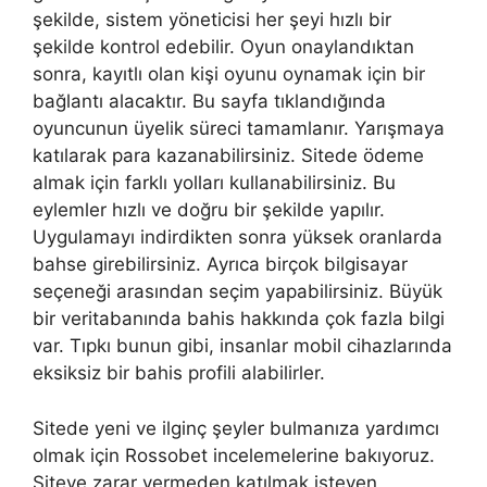
şekilde, sistem yöneticisi her şeyi hızlı bir
şekilde kontrol edebilir. Oyun onaylandıktan
sonra, kayıtlı olan kişi oyunu oynamak için bir
bağlantı alacaktır. Bu sayfa tıklandığında
oyuncunun üyelik süreci tamamlanır. Yarışmaya
katılarak para kazanabilirsiniz. Sitede ödeme
almak için farklı yolları kullanabilirsiniz. Bu
eylemler hızlı ve doğru bir şekilde yapılır.
Uygulamayı indirdikten sonra yüksek oranlarda
bahse girebilirsiniz. Ayrıca birçok bilgisayar
seçeneği arasından seçim yapabilirsiniz. Büyük
bir veritabanında bahis hakkında çok fazla bilgi
var. Tıpkı bunun gibi, insanlar mobil cihazlarında
eksiksiz bir bahis profili alabilirler.
Sitede yeni ve ilginç şeyler bulmanıza yardımcı
olmak için Rossobet incelemelerine bakıyoruz.
Siteye zarar vermeden katılmak isteyen