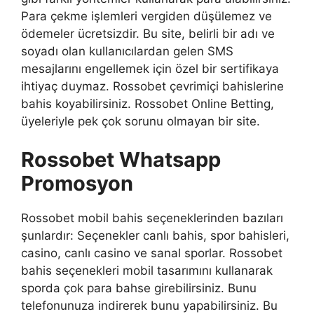
Para çekme işlemleri vergiden düşülemez ve
ödemeler ücretsizdir. Bu site, belirli bir adı ve
soyadı olan kullanıcılardan gelen SMS
mesajlarını engellemek için özel bir sertifikaya
ihtiyaç duymaz. Rossobet çevrimiçi bahislerine
bahis koyabilirsiniz. Rossobet Online Betting,
üyeleriyle pek çok sorunu olmayan bir site.
Rossobet Whatsapp
Promosyon
Rossobet mobil bahis seçeneklerinden bazıları
şunlardır: Seçenekler canlı bahis, spor bahisleri,
casino, canlı casino ve sanal sporlar. Rossobet
bahis seçenekleri mobil tasarımını kullanarak
sporda çok para bahse girebilirsiniz. Bunu
telefonunuza indirerek bunu yapabilirsiniz. Bu