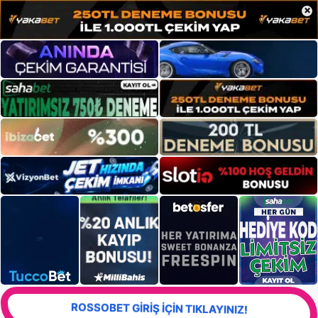
×
ROSSOBET GİRİŞ İÇİN TIKLAYINIZ!