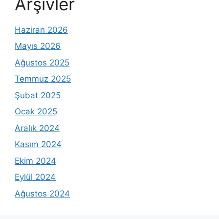
Arşivler
Haziran 2026
Mayıs 2026
Ağustos 2025
Temmuz 2025
Şubat 2025
Ocak 2025
Aralık 2024
Kasım 2024
Ekim 2024
Eylül 2024
Ağustos 2024