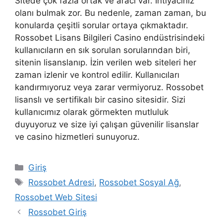
Sitede çok fazla ortak ve aracı var. İhtiyacınız
olanı bulmak zor. Bu nedenle, zaman zaman, bu
konularda çeşitli sorular ortaya çıkmaktadır.
Rossobet Lisans Bilgileri Casino endüstrisindeki
kullanıcıların en sık sorulan sorularından biri,
sitenin lisanslanıp. İzin verilen web siteleri her
zaman izlenir ve kontrol edilir. Kullanıcıları
kandırmıyoruz veya zarar vermiyoruz. Rossobet
lisanslı ve sertifikalı bir casino sitesidir. Sizi
kullanıcımız olarak görmekten mutluluk
duyuyoruz ve size iyi çalışan güvenilir lisanslar
ve casino hizmetleri sunuyoruz.
Kategoriler
Giriş
Etiketler
Rossobet Adresi
,
Rossobet Sosyal Ağ
,
Rossobet Web Sitesi
Rossobet Giriş