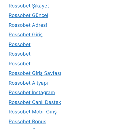
Rossobet Şikayet
Rossobet Güncel
Rossobet Adresi
Rossobet Giriş
Rossobet
Rossobet
Rossobet
Rossobet Giriş Sayfası
Rossobet Altyapı
Rossobet İnstagram
Rossobet Canlı Destek
Rossobet Mobil Giriş
Rossobet Bonus