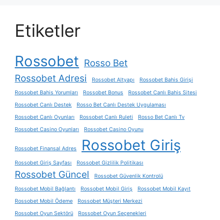
Etiketler
Rossobet
Rosso Bet
Rossobet Adresi
Rossobet Altyapı
Rossobet Bahis Girişi
Rossobet Bahis Yorumları
Rossobet Bonus
Rossobet Canlı Bahis Sitesi
Rossobet Canlı Destek
Rosso Bet Canlı Destek Uygulaması
Rossobet Canlı Oyunları
Rossobet Canlı Ruleti
Rosso Bet Canlı Tv
Rossobet Casino Oyunları
Rossobet Casino Oyunu
Rossobet Giriş
Rossobet Finansal Adres
Rossobet Giriş Sayfası
Rossobet Gizlilik Politikası
Rossobet Güncel
Rossobet Güvenlik Kontrolü
Rossobet Mobil Bağlantı
Rossobet Mobil Giriş
Rossobet Mobil Kayıt
Rossobet Mobil Ödeme
Rossobet Müşteri Merkezi
Rossobet Oyun Sektörü
Rossobet Oyun Seçenekleri