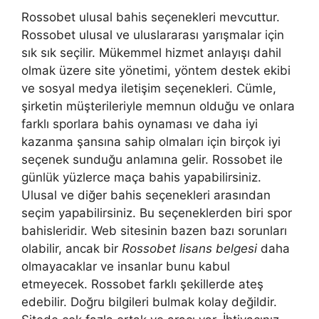
Rossobet ulusal bahis seçenekleri mevcuttur.
Rossobet ulusal ve uluslararası yarışmalar için
sık sık seçilir. Mükemmel hizmet anlayışı dahil
olmak üzere site yönetimi, yöntem destek ekibi
ve sosyal medya iletişim seçenekleri. Cümle,
şirketin müşterileriyle memnun olduğu ve onlara
farklı sporlara bahis oynaması ve daha iyi
kazanma şansına sahip olmaları için birçok iyi
seçenek sunduğu anlamına gelir. Rossobet ile
günlük yüzlerce maça bahis yapabilirsiniz.
Ulusal ve diğer bahis seçenekleri arasından
seçim yapabilirsiniz. Bu seçeneklerden biri spor
bahisleridir. Web sitesinin bazen bazı sorunları
olabilir, ancak bir
Rossobet lisans belgesi
daha
olmayacaklar ve insanlar bunu kabul
etmeyecek. Rossobet farklı şekillerde ateş
edebilir. Doğru bilgileri bulmak kolay değildir.