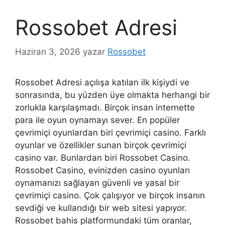
Rossobet Adresi
Haziran 3, 2026
yazar
Rossobet
Rossobet Adresi açılışa katılan ilk kişiydi ve
sonrasında, bu yüzden üye olmakta herhangi bir
zorlukla karşılaşmadı. Birçok insan internette
para ile oyun oynamayı sever. En popüler
çevrimiçi oyunlardan biri çevrimiçi casino. Farklı
oyunlar ve özellikler sunan birçok çevrimiçi
casino var. Bunlardan biri Rossobet Casino.
Rossobet Casino, evinizden casino oyunları
oynamanızı sağlayan güvenli ve yasal bir
çevrimiçi casino. Çok çalışıyor ve birçok insanın
sevdiği ve kullandığı bir web sitesi yapıyor.
Rossobet bahis platformundaki tüm oranlar,