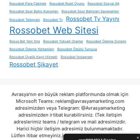
Rossobet Para Çekmek
Rossobet Rulet Oyunu
Rossobet Sosyal Ağ
Rossobet Spor Bahis Kuponları
Rossobet Spor Bahisleri Seçenekleri
Rossobet Tv Yayını
Rossobet Telegram
Rossobet Tv
Rossobet Web Sitesi
Rosso Bet Yeni Site
Rossobet Yüksek Oranlar
Rossobet Ödeme Sistemi
Rossobet Ödeme Yöntemleri
Rossobet Ödüllü Turnuva
Rossobet Üyelik Kayıt Hizmeti
Rossobet İnstagram
Rossobet Şikayet
Avrasya'nın en büyük reklam platformunda olmak için
Microsoft Teams:
reklam@avrasyamarketing.com
adresimizden veya Telegram: @Avrasyamarketing
adresimizden irtibat kurabilirsiniz. (Tek iletişim
adreslerimiz teams / telegram ve mail adresimizdir.
Harici hiçbir iletişim adresimiz bulunmamaktadır.
Lütfen itibar etmeyiniz.) Türkiye yasalarına göre 7258