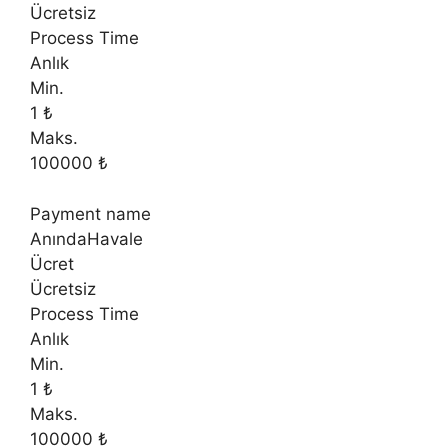
Ücretsiz
Process Time
Anlık
Min.
1 ₺
Maks.
100000 ₺
Payment name
AnındaHavale
Ücret
Ücretsiz
Process Time
Anlık
Min.
1 ₺
Maks.
100000 ₺