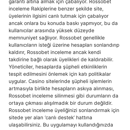
garanti altına almak için çabalıyor. Rossobet
inceleme Rakiplerine benzer şekilde site,
üyelerinin ilgisini canlı tutmak için çabalıyor
ancak onlara bu konuda baskı yapmıyor, bu da
kullanıcılar arasında yüksek düzeyde
memnuniyet sağlıyor. Rossobet genellikle
kullanıcıların isteği üzerine hesapları sonlandırıp
kaldırır, Rossobet inceleme ancak kendi
takdirine bağlı olarak üyelikleri de kaldırabilir.
Yöneticiler, hesaplarda şüpheli etkinliklerin
tespit edilmesini önlemek için katı politikalar
uygular. Casino sitelerinde şüpheli işlemlerin
artmasıyla birlikte hesapların askıya alınması,
Rossobet inceleme silinmesi gibi durumların da
ortaya çıkması alışılmadık bir durum değildir.
Rossobet inceleme üyeliğinizi sonlandırmak için
sitede yer alan ‘canlı destek’ hattına
ulaşabilirsiniz. Bu uygulamayı kullandığınızda