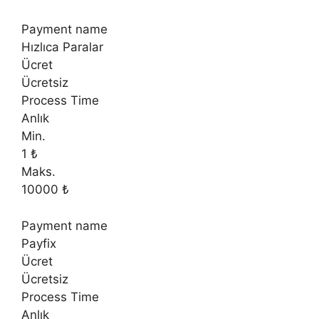
Payment name
Hızlıca Paralar
Ücret
Ücretsiz
Process Time
Anlık
Min.
1 ₺
Maks.
10000 ₺
Payment name
Payfix
Ücret
Ücretsiz
Process Time
Anlık