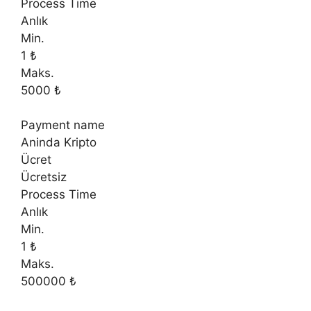
Process Time
Anlık
Min.
1 ₺
Maks.
5000 ₺
Payment name
Aninda Kripto
Ücret
Ücretsiz
Process Time
Anlık
Min.
1 ₺
Maks.
500000 ₺