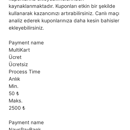
kaynaklanmaktadır. Kuponları etkin bir şekilde
kullanarak kazancınızı artırabilirsiniz. Canlı maçı
analiz ederek kuponlarınıza daha kesin bahisler
ekleyebilirsiniz.
Payment name
MultiKart
Ücret
Ücretsiz
Process Time
Anlık
Min.
50 ₺
Maks.
2500 ₺
Payment name
NaysPayBank