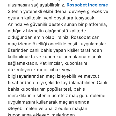
ulaşmasını sağlayabilirsiniz.
Rossobet inceleme
Sitenin yetenekli ekibi derhal devreye girecek ve
oyunun kalitesini yeni boyutlara taşıyacak.
Anında ve güvenilir destek sunan bir platformla,
aldığınız hizmetin olağanüstü kalitede
olduğundan emin olabilirsiniz. Rossobet canlı
maç izleme özelliği öncelikle çeşitli uygulamalar
üzerinden canlı bahis yapan kişiler tarafından
kullanılmakta ve kupon kullanmalarına olanak
sağlamaktadır. Katılımcılar, kuponlarını
düzenleyerek mobil cihaz veya
bilgisayarlarından maçı izleyebilir ve mevcut
fırsatlardan en iyi şekilde faydalanabilirler. Canlı
bahis kuponlarının popülaritesi, bahis
meraklılarının sitenin ücretsiz maç görüntüleme
uygulamasını kullanarak maçları anında
izleyebilmeleri ve analiz edilen maçları
kuponlarına ekleyebilmelerinden