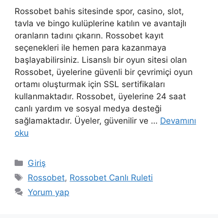
Rossobet bahis sitesinde spor, casino, slot,
tavla ve bingo kulüplerine katılın ve avantajlı
oranların tadını çıkarın. Rossobet kayıt
seçenekleri ile hemen para kazanmaya
başlayabilirsiniz. Lisanslı bir oyun sitesi olan
Rossobet, üyelerine güvenli bir çevrimiçi oyun
ortamı oluşturmak için SSL sertifikaları
kullanmaktadır. Rossobet, üyelerine 24 saat
canlı yardım ve sosyal medya desteği
sağlamaktadır. Üyeler, güvenilir ve …
Devamını
oku
Kategoriler
Giriş
Etiketler
Rossobet
,
Rossobet Canlı Ruleti
Yorum yap