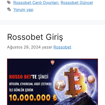
Etiketler
Rossobet Canlı Oyunları
,
Rossobet Güncel
Yorum yap
Rossobet Giriş
Ağustos 29, 2024
yazar
Rossobet