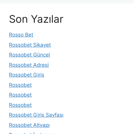
Son Yazılar
Rosso Bet
Rossobet Şikayet
Rossobet Güncel
Rossobet Adresi
Rossobet Giriş
Rossobet
Rossobet
Rossobet
Rossobet Giriş Sayfası
Rossobet Altyapı