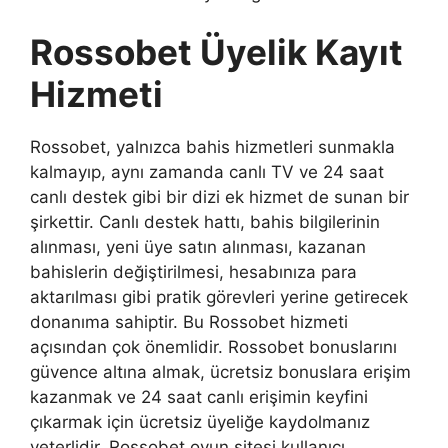
Rossobet Üyelik Kayıt
Hizmeti
Rossobet, yalnızca bahis hizmetleri sunmakla
kalmayıp, aynı zamanda canlı TV ve 24 saat
canlı destek gibi bir dizi ek hizmet de sunan bir
şirkettir. Canlı destek hattı, bahis bilgilerinin
alınması, yeni üye satın alınması, kazanan
bahislerin değiştirilmesi, hesabınıza para
aktarılması gibi pratik görevleri yerine getirecek
donanıma sahiptir. Bu Rossobet hizmeti
açısından çok önemlidir. Rossobet bonuslarını
güvence altına almak, ücretsiz bonuslara erişim
kazanmak ve 24 saat canlı erişimin keyfini
çıkarmak için ücretsiz üyeliğe kaydolmanız
yeterlidir. Rossobet oyun sitesi kullanıcı