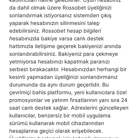
katılımcıları haline gelebilirler. Oyun hesabınız
da dahil olmak üzere Rossobet üyeliğinizi
sonlandırmak istiyorsanız sistemden çıkış
yaparak hesabınızın silinmesini talep
edebilirsiniz.
Rossobet hesap bilgileri
h
esabınızda bakiye varsa canlı destek
hattımızla iletişime geçerek bakiyenizi anında
sonlandırabilirsiniz. Bakiyeniz para çekmeye
yetmiyorsa hesabınızı kapatmak paranızı
serbest bırakacaktır. Hesabınızdan herhangi bir
kesinti yapmadan üyeliğinizi sonlandırmanız
durumunda da aynı durum geçerlidir. Bu
çevrimiçi bahis platformu, yeni kullanıcılara özel
promosyonlar ve yatırım fırsatlarının yanı sıra 24
saat canlı destek sağlar. Adreslerini güncelleyen
kullanıcılar, benzersiz bir mobil uygulama
sürümü kullanarak mobil cihazlarından
hesaplarına geçici olarak erişebilecek.