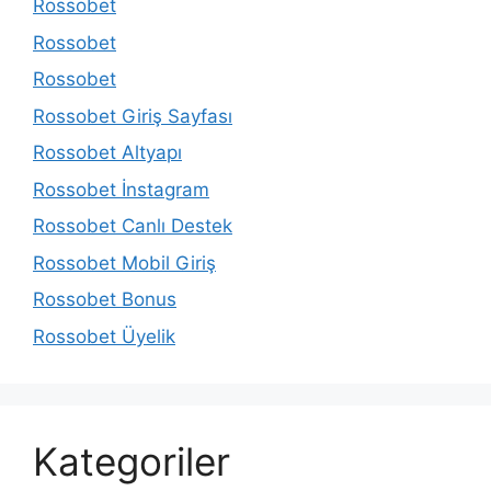
Rossobet
Rossobet
Rossobet
Rossobet Giriş Sayfası
Rossobet Altyapı
Rossobet İnstagram
Rossobet Canlı Destek
Rossobet Mobil Giriş
Rossobet Bonus
Rossobet Üyelik
Kategoriler