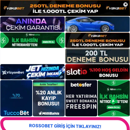
×
ROSSOBET GİRİŞ İÇİN TIKLAYINIZ!